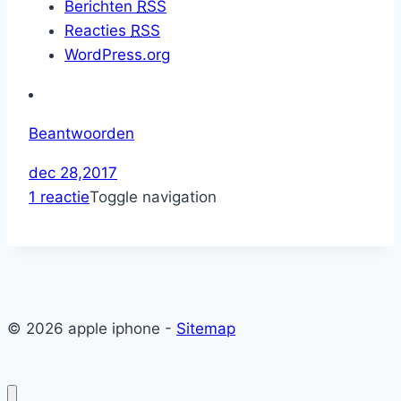
Berichten
RSS
Reacties
RSS
WordPress.org
Beantwoorden
dec 28,2017
op
1 reactie
Toggle navigation
Hello
world!
© 2026 apple iphone -
Sitemap