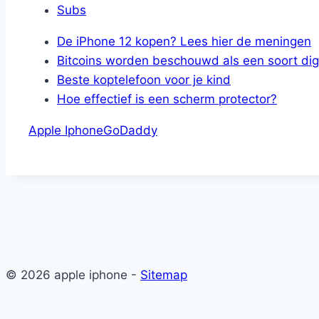
Subs
De iPhone 12 kopen? Lees hier de meningen
Bitcoins worden beschouwd als een soort digi
Beste koptelefoon voor je kind
Hoe effectief is een scherm protector?
Ga
Zoeken
Apple Iphone
GoDaddy
naar
naar:
de
inhoud
© 2026 apple iphone -
Sitemap