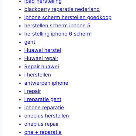
ipad herstelling
blackberry reparatie nederland
iphone scherm herstellen goedkoop
herstellen scherm iphone 5
herstelling iphone 6 scherm
gent
Huawei herstel
Huwaei repair
Repair huawei
i herstellen
antwerpen iphone
i repair
i reparatie gent
iphone reparatie
oneplus herstellen
oneplus repair
one + reparatie